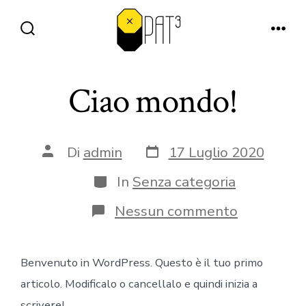
Passa
al
Commutatore
Men
contenuto
ricerca
Ciao mondo!
Data
Autore
Di
admin
17 Luglio 2020
articolo
articolo
Categorie
In
Senza categoria
su
Nessun commento
Ciao
mondo!
Benvenuto in WordPress. Questo è il tuo primo
articolo. Modificalo o cancellalo e quindi inizia a
scrivere!